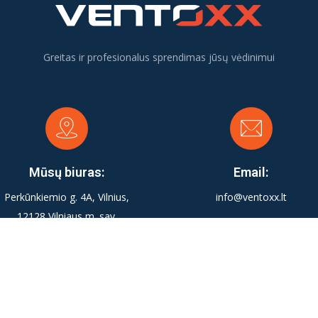
Greitas ir profesionalus sprendimas jūsų vėdinimui
Mūsų biuras:
Email:
Perkūnkiemio g. 4A, Vilnius,
info@ventoxx.lt
12128 Vilniaus m. sav.