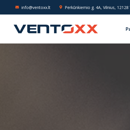
info@ventoxx.lt
Perkūnkiemio g. 4A, Vilnius, 12128 
Pa