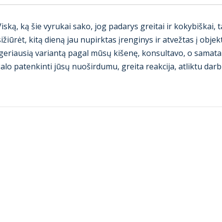
ą, ką šie vyrukai sako, jog padarys greitai ir kokybiškai, tai
iūrėt, kitą dieną jau nupirktas įrenginys ir atvežtas į objek
ti geriausią variantą pagal mūsų kišenę, konsultavo, o sama
lo patenkinti jūsų nuoširdumu, greita reakcija, atliktu dar