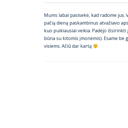
Mums labai pasisekė, kad radome jus. Visk
pačią dieną paskambinus atvažiavo apsiž
kuo puikiausiai veikia. Padėjo išsirink
būna su kitomis įmonėmis). Esame be ga
visiems. Ačiū dar kartą