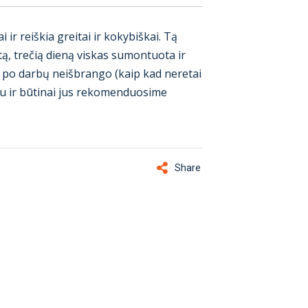
 ir reiškia greitai ir kokybiškai. Tą
tą, trečią dieną viskas sumontuota ir
ta po darbų neišbrango (kaip kad neretai
bu ir būtinai jus rekomenduosime
Share